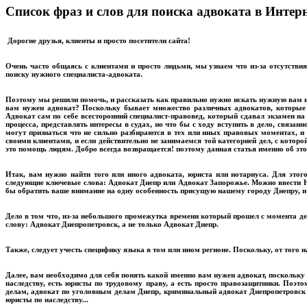
Список фраз и слов для поиска адвоката в Интерн
Дорогие друзья, клиенты и просто посетители сайта!
Очень часто общаясь с клиентами и просто людьми, мы узнаем что из-за отсутстви
поиску нужного специалиста-адвоката.
Поэтому мы решили помочь, и рассказать как правильно нужно искать нужную вам и
вам нужен адвокат? Поскольку бывает множество различных адвокатов, которые с
Адвокат сам по себе всесторонний специалист-правовед, который сдавал экзамен на
процесса, представлять интересы в судах, но что бы с ходу вступить в дело, связа
могут признаться что не сильно разбираются в тех или иных правовых моментах, и 
своими клиентами, и если действительно не занимаемся той категорией дел, с которо
это помощь людям. Добро всегда возвращается! поэтому данная статья именно об это
Итак, вам нужно найти того или иного адвоката, юриста или нотариуса. Для этог
следующие ключевые слова: Адвокат Днепр или Адвокат Запорожье. Можно ввести Ю
бы обратить ваше внимание на одну особенность присущую нашему городу Днепру, и 
Дело в том что, из-за небольшого промежутка времени который прошел с момента дек
слову: Адвокат Днепропетровск, а не только Адвокат Днепр.
Также, следует учесть специфику языка в том или ином регионе. Поскольку, от того 
Далее, вам необходимо для себя понять какой именно вам нужен адвокат, поскольк
наследству, есть юристы по трудовому праву, а есть просто правозащитники. Поэт
делам, адвокат по уголовным делам Днепр, криминальный адвокат Днепропетровск и 
юристы по наследству...